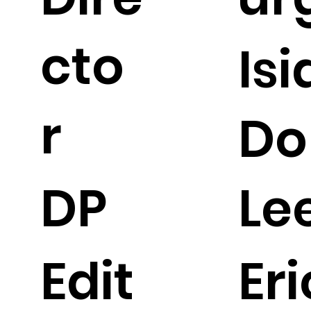
cto
Isi
r
Do
DP
Le
Edit
Eri