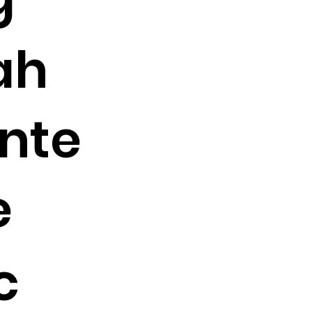
ah
nte
e
c