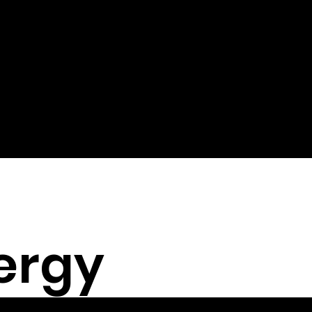
hat Hits
ergy