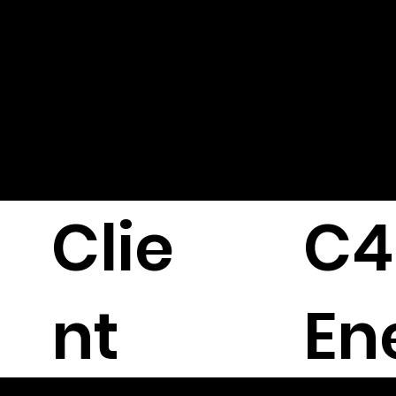
RGY
ist page
Energy T
Clie
C4
nt
En