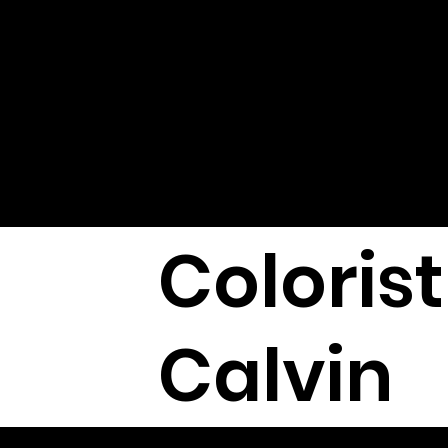
L MUSTER
C4 ENE
Back to art
Colorist
Calvin