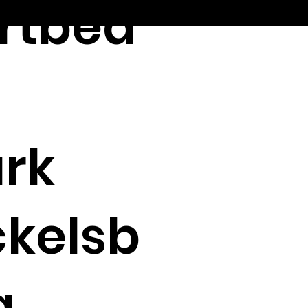
rtbea
rk
ckelsb
g