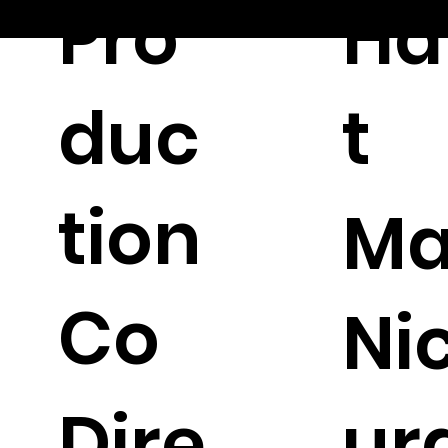
Pro
Ha
 by Royal Muster
duc
t
tion
Ma
Co
Ni
Dire
ur