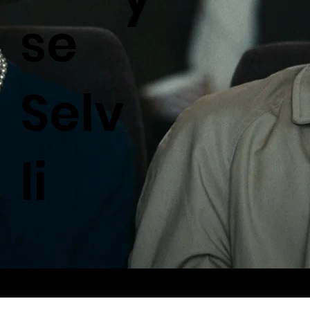
se
Selv
li
© 2026 by Royal Muster